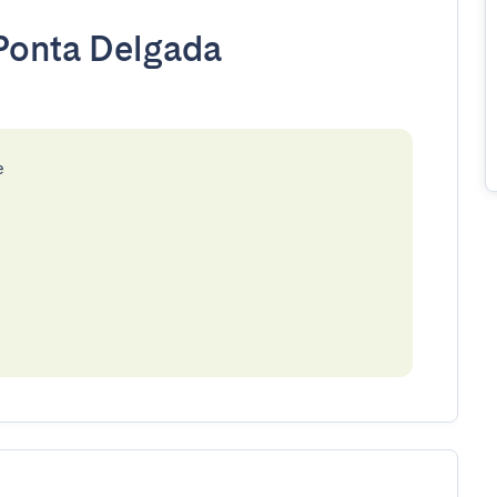
Ponta Delgada
e
e