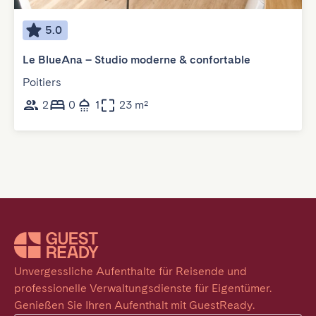
5.0
Le BlueAna – Studio moderne & confortable
Poitiers
2
0
1
23 m²
Unvergessliche Aufenthalte für Reisende und 
professionelle Verwaltungsdienste für Eigentümer. 
Genießen Sie Ihren Aufenthalt mit GuestReady.