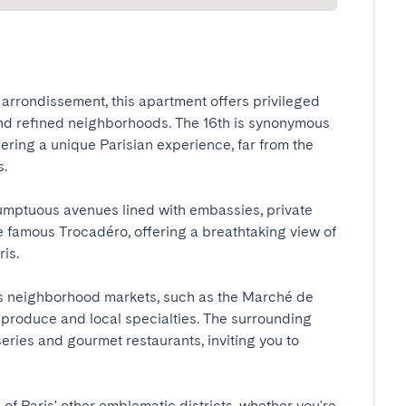
 arrondissement, this apartment offers privileged 
and refined neighborhoods. The 16th is synonymous 
ering a unique Parisian experience, far from the 


umptuous avenues lined with embassies, private 
e famous Trocadéro, offering a breathtaking view of 
.

ts neighborhood markets, such as the Marché de 
 produce and local specialties. The surrounding 
series and gourmet restaurants, inviting you to 
of Paris' other emblematic districts, whether you're 