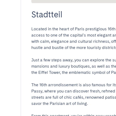
Stadtteil
Located in the heart of Paris prestigious 16th
access to one of the capital's most elegant 
with calm, elegance and cultural richness, off
hustle and bustle of the more touristy districts.
Just a few steps away, you can explore the s
mansions and luxury boutiques, as well as th
the Eiffel Tower, the emblematic symbol of Paris
The 16th arrondissement is also famous for i
Passy, where you can discover fresh, refined
streets are full of chic cafés, renowned patis
savor the Parisian art of living.

From this apartment, you're within easy reach 