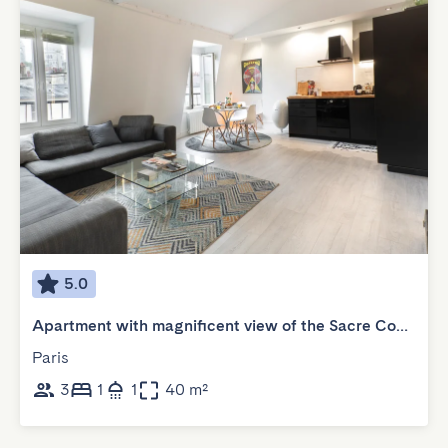
5.0
Apartment with magnificent view of the Sacre Coeur
Paris
3
1
1
40 m²