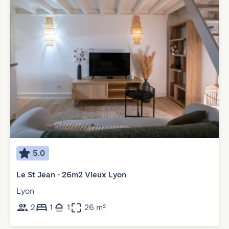
5.0
Le St Jean - 26m2 Vieux Lyon
Lyon
2
1
1
26 m²