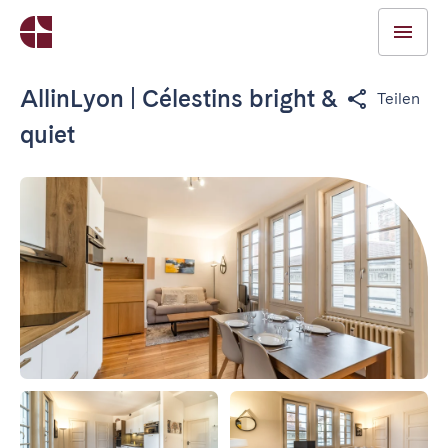
AllinLyon | Célestins bright &
Teilen
quiet