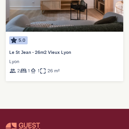
5.0
Le St Jean - 26m2 Vieux Lyon
Lyon
2
1
1
26 m²