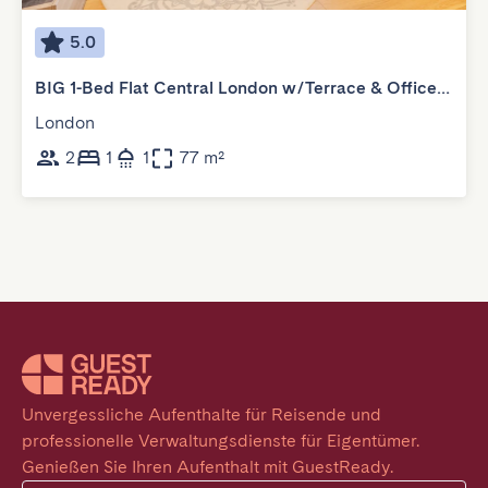
5.0
BIG 1-Bed Flat Central London w/Terrace & Office Corner
London
2
1
1
77 m²
Unvergessliche Aufenthalte für Reisende und 
professionelle Verwaltungsdienste für Eigentümer. 
Genießen Sie Ihren Aufenthalt mit GuestReady.