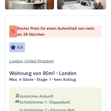
Bester Preis für einen Aufenthalt von mehr
als 28 Nächten
4.5
London, United Kingdom
Wohnung
von 90m²
•
London
Max. 4 Gäste • Etage: 1 • kein Aufzug
Autonome Ankunft
Schlafzimmer 1
•
Doppelbett
Schlafzimmer 2
•
Kingsize-Bett