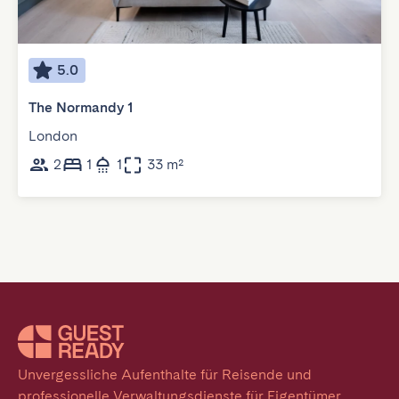
5.0
The Normandy 1
London
2
1
1
33 m²
Unvergessliche Aufenthalte für Reisende und 
professionelle Verwaltungsdienste für Eigentümer. 