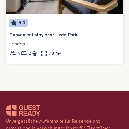
5.0
Convenient stay near Hyde Park
London
4
2
1
78 m²
Unvergessliche Aufenthalte für Reisende und 
professionelle Verwaltungsdienste für Eigentümer. 