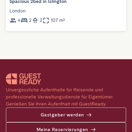
Spacious 2bed in Islington
London
4
2
2
107 m²
Unvergessliche Aufenthalte für Reisende und 
professionelle Verwaltungsdienste für Eigentümer. 
Genießen Sie Ihren Aufenthalt mit GuestReady.
Gastgeber werden
Meine Reservierungen