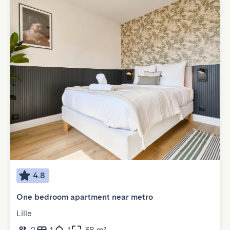
4.8
One bedroom apartment near metro
Lille
2
1
1
38 m²