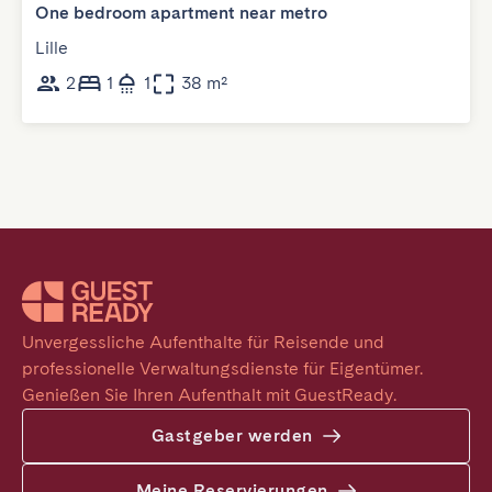
One bedroom apartment near metro
Lille
2
1
1
38 m²
Unvergessliche Aufenthalte für Reisende und 
professionelle Verwaltungsdienste für Eigentümer. 
Genießen Sie Ihren Aufenthalt mit GuestReady.
Gastgeber werden
Meine Reservierungen