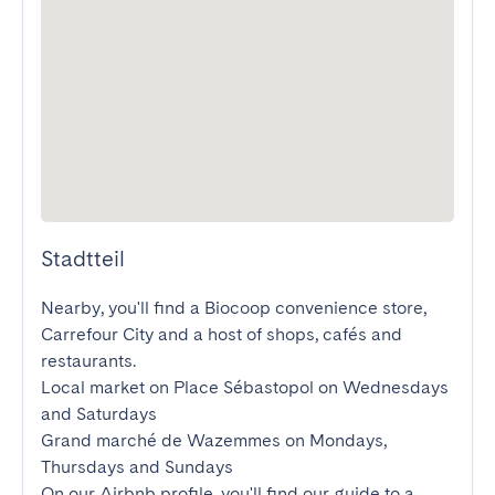
Stadtteil
Nearby, you'll find a Biocoop convenience store, 
Carrefour City and a host of shops, cafés and 
restaurants.

Local market on Place Sébastopol on Wednesdays 
and Saturdays 

Grand marché de Wazemmes on Mondays, 
Thursdays and Sundays 

On our Airbnb profile, you'll find our guide to a 