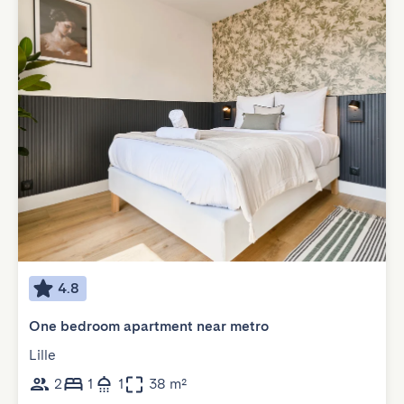
4.8
One bedroom apartment near metro
Lille
2
1
1
38 m²