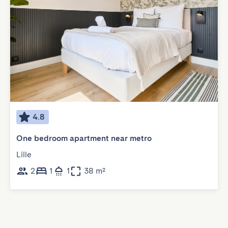
4.8
One bedroom apartment near metro
Lille
2
1
1
38 m²