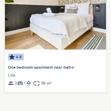
4.8
One bedroom apartment near metro
Lille
2
1
1
38 m²