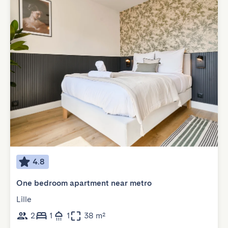
4.8
One bedroom apartment near metro
Lille
2
1
1
38 m²