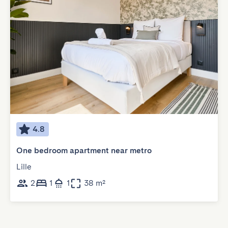
4.8
One bedroom apartment near metro
Lille
2
1
1
38 m²