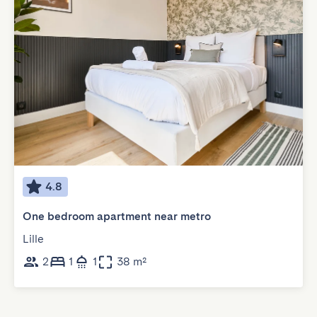
4.8
One bedroom apartment near metro
Lille
2
1
1
38 m²