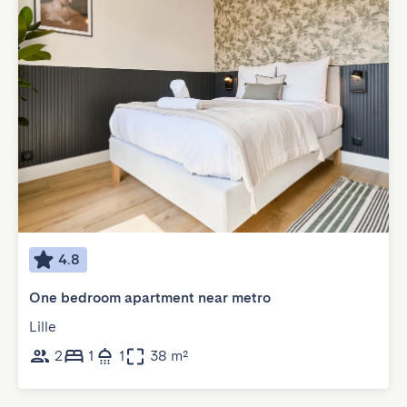
4.8
One bedroom apartment near metro
Lille
2
1
1
38 m²