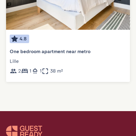
4.8
One bedroom apartment near metro
Lille
2
1
1
38 m²