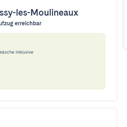
Issy-les-Moulineaux
ufzug erreichbar
twäsche inklusive