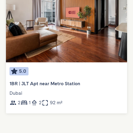
5.0
1BR | JLT Apt near Metro Station
Dubai
2
1
2
92 m²