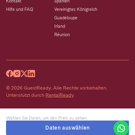
Kontakt
Spanien
Hilfe und FAQ
Vereinigtes Königreich
Guadeloupe
Irland
Réunion
©
2026
GuestReady
.
Alle Rechte vorbehalten.
Unterstützt durch
RentalReady
Wählen Sie Daten, um den Preis zu sehen
Welcome!
Daten auswählen
We typically reply within 1 hour