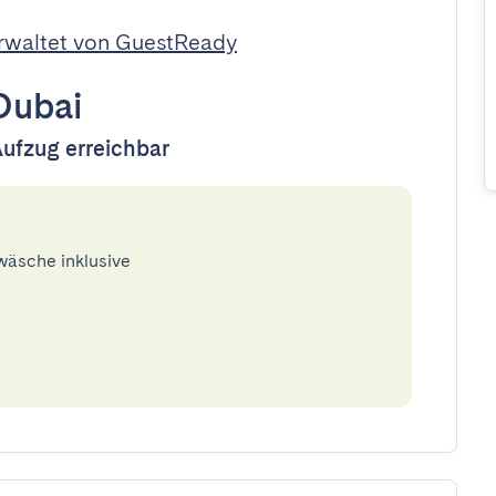
rwaltet von GuestReady
Dubai
Aufzug erreichbar
twäsche inklusive