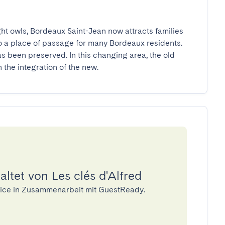
ht owls, Bordeaux Saint-Jean now attracts families 
lso a place of passage for many Bordeaux residents. 
has been preserved. In this changing area, the old 
n the integration of the new.
ltet von Les clés d'Alfred
rvice in Zusammenarbeit mit GuestReady.