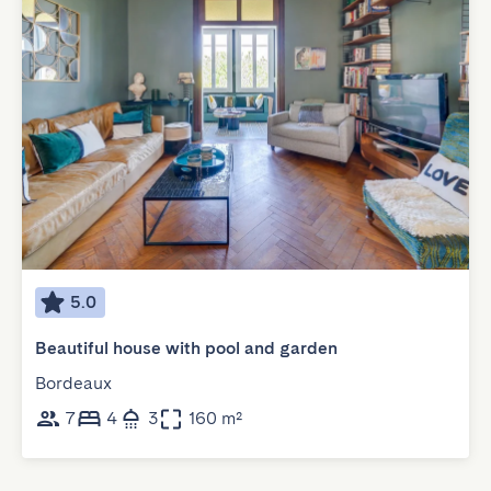
5.0
Beautiful house with pool and garden
Bordeaux
7
4
3
160 m²