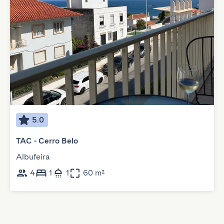
5.0
TAC - Cerro Belo
Albufeira
4
1
1
60 m²