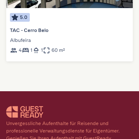
5.0
TAC - Cerro Belo
Albufeira
4
1
1
60 m²
Unvergessliche Aufenthalte für Reisende und 
professionelle Verwaltungsdienste für Eigentümer. 
Genießen Sie Ihren Aufenthalt mit GuestReady.