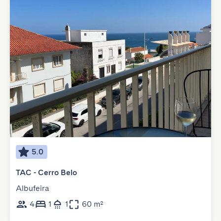
5.0
TAC - Cerro Belo
Albufeira
4
1
1
60 m²