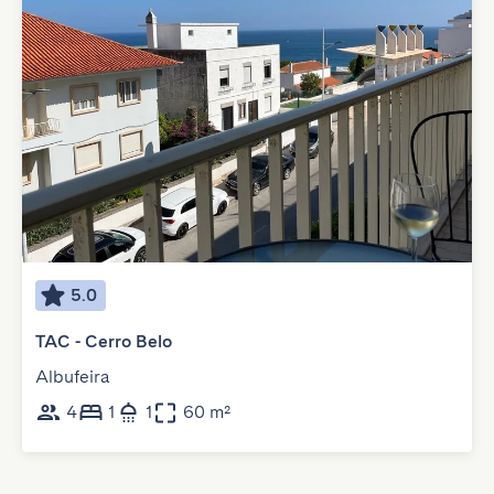
5.0
TAC - Cerro Belo
Albufeira
4
1
1
60 m²