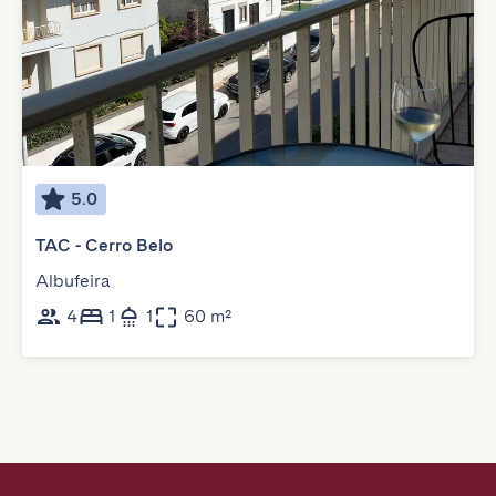
5.0
TAC - Cerro Belo
Albufeira
4
1
1
60 m²