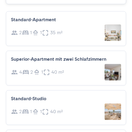
Standard-Apartment
2
1
1
35 m²
Superior-Apartment mit zwei Schlafzimmern
4
2
1
40 m²
Standard-Studio
2
1
1
40 m²