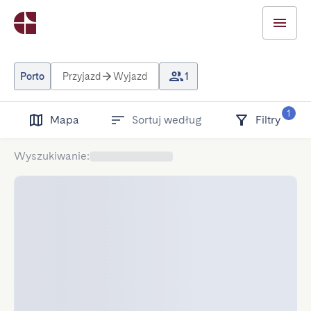
Porto
Przyjazd
Wyjazd
1
1
Mapa
Sortuj według
Filtry
Wyszukiwanie
: