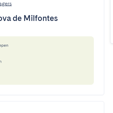
agers
ova de Milfontes
epen
n