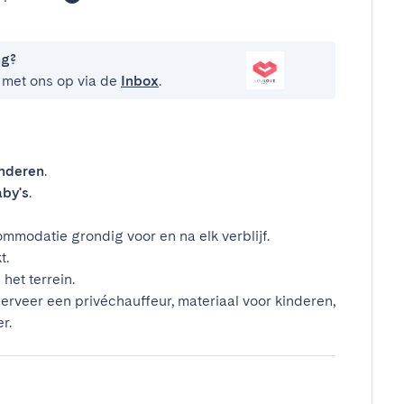
ng?
 met ons op via de
Inbox
.
inderen
.
by's
.
mmodatie grondig voor en na elk verblijf.
t.
het terrein.
erveer een privéchauffeur, materiaal voor kinderen,
r.