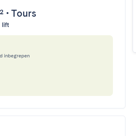
²
•
Tours
lift
ed inbegrepen