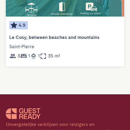
4.9
Le Cosy, between beaches and mountains
Saint-Pierre
3
1
1
35 m²
Onvergetelijke verblijven voor reizigers en 