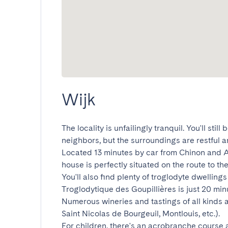
Wijk
The locality is unfailingly tranquil. You'll sti
neighbors, but the surroundings are restful and
Located 13 minutes by car from Chinon and A
house is perfectly situated on the route to the 
You'll also find plenty of troglodyte dwellings
Troglodytique des Goupillières is just 20 minu
Numerous wineries and tastings of all kinds a
Saint Nicolas de Bourgeuil, Montlouis, etc.).

For children, there's an acrobranche course a