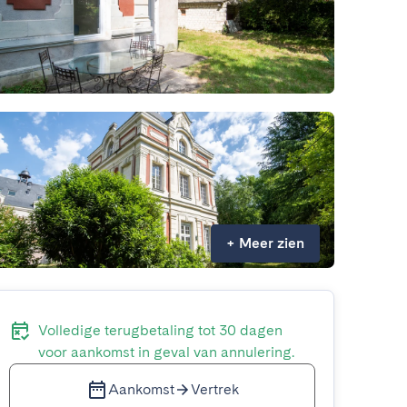
+
Meer zien
Volledige terugbetaling tot 30 dagen
voor aankomst in geval van annulering.
Aankomst
Vertrek