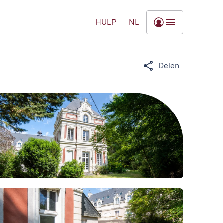
HULP
NL
Delen