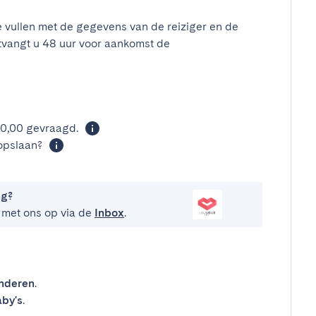
e vullen met de gegevens van de reiziger en de
tvangt u 48 uur voor aankomst de
t
00,00 gevraagd.
opslaan?
ng?
 met ons op via de
Inbox
.
inderen
.
by's
.