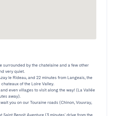
ll be surrounded by the chatelaine and a few other 
 very quiet.

zay le Rideau, and 22 minutes from Langeais, the 
chateaux of the Loire Valley.

 and even villages to visit along the way! (La Vallée 
tes away).

wait you on our Touraine roads (Chinon, Vouvray, 
t Saint Benoit Aventure (3 minutes' drive from the 