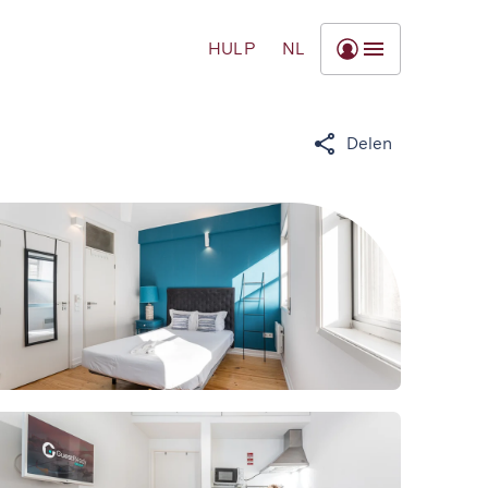
HULP
NL
Delen