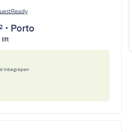
GuestReady
²
•
Porto
lift
ed inbegrepen