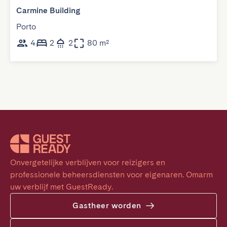
Carmine Building
Porto
4
2
2
80 m²
Onvergetelijke verblijven voor reizigers en 
professionele beheersdiensten voor eigenaren. Omarm 
uw verblijf met GuestReady.
Gastheer worden