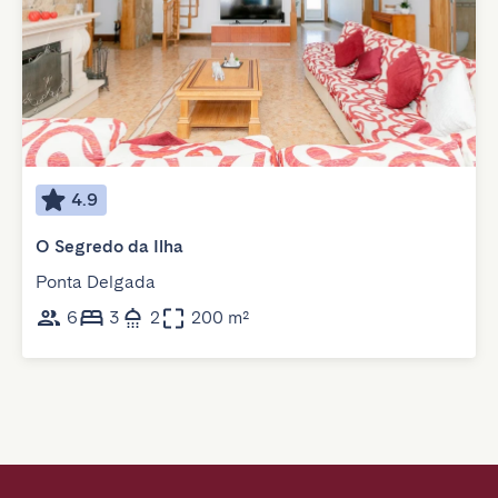
4.9
O Segredo da Ilha
Ponta Delgada
6
3
2
200 m²