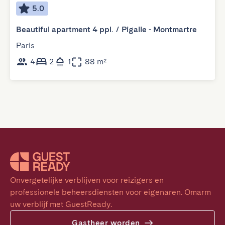
5.0
Beautiful apartment 4 ppl. / Pigalle - Montmartre
Paris
4
2
1
88 m²
Onvergetelijke verblijven voor reizigers en 
professionele beheersdiensten voor eigenaren. Omarm 
uw verblijf met GuestReady.
Gastheer worden