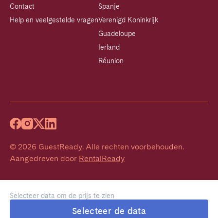
Contact
Spanje
Help en veelgestelde vragen
Verenigd Koninkrijk
Guadeloupe
Ierland
Réunion
©
2026
GuestReady
.
Alle rechten voorbehouden.
Aangedreven door
RentalReady
Selecteer data om de prijs te zien
Selecteer de data