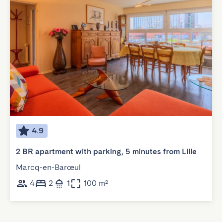
4.9
2 BR apartment with parking, 5 minutes from Lille
Marcq-en-Barœul
4
2
1
100 m²