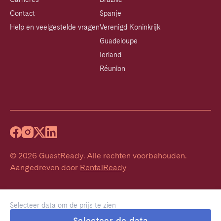
Contact
Spanje
Help en veelgestelde vragen
Verenigd Koninkrijk
Guadeloupe
Ierland
Réunion
©
2026
GuestReady
.
Alle rechten voorbehouden.
Aangedreven door
RentalReady
Selecteer data om de prijs te zien
Selecteer de data