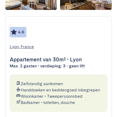
4.6
Lyon, France
Appartement
van 30m²
•
Lyon
Max. 2 gasten • verdieping: 3 • geen lift
Zelfstandig aankomen
Handdoeken en beddengoed inbegrepen
Woonkamer
•
Tweepersoonsbed
Badkamer
•
toiletten, douche