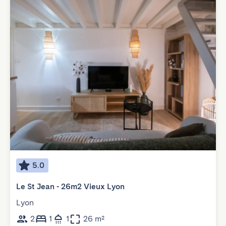
5.0
Le St Jean - 26m2 Vieux Lyon
Lyon
2
1
1
26 m²