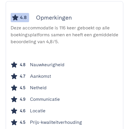
Opmerkingen
4.8
Deze accommodatie is 116 keer geboekt op alle
boekingsplatforms samen en heeft een gemiddelde
beoordeling van 4,8/5.
Nauwkeurigheid
4.8
Aankomst
4.7
Netheid
4.5
Communicatie
4.9
Locatie
4.6
Prijs-kwaliteitverhouding
4.5