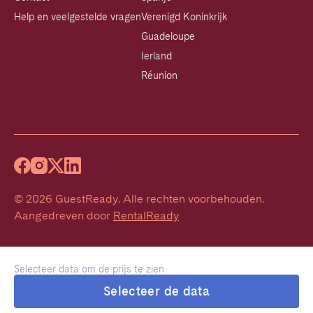
Help en veelgestelde vragen
Verenigd Koninkrijk
Guadeloupe
Ierland
Réunion
©
2026
GuestReady
.
Alle rechten voorbehouden.
Aangedreven door
RentalReady
Selecteer data om de prijs te zien
Selecteer de data