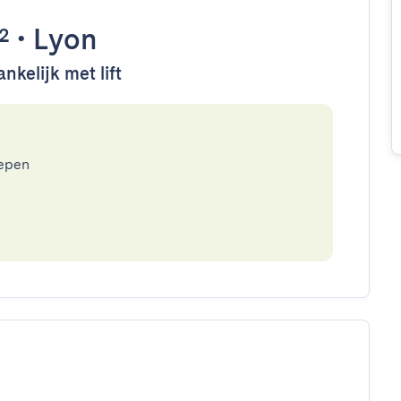
²
•
Lyon
nkelijk met lift
epen