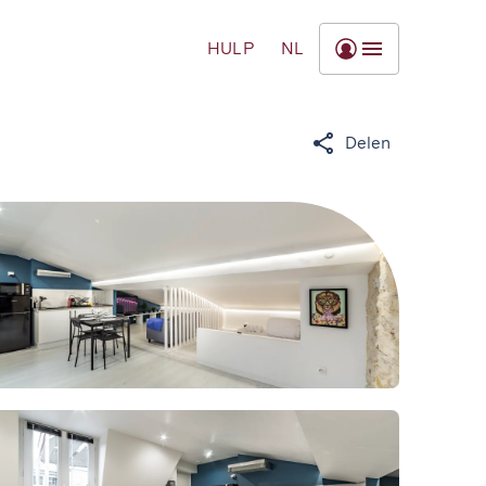
HULP
NL
Delen