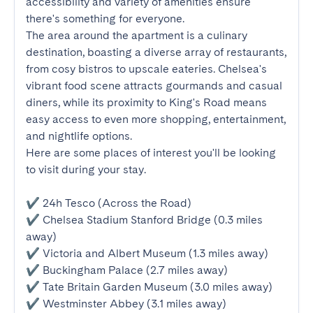
accessibility and variety of amenities ensure 
there's something for everyone.

The area around the apartment is a culinary 
destination, boasting a diverse array of restaurants, 
from cosy bistros to upscale eateries. Chelsea's 
vibrant food scene attracts gourmands and casual 
diners, while its proximity to King's Road means 
easy access to even more shopping, entertainment, 
and nightlife options.

Here are some places of interest you'll be looking 
to visit during your stay.

✔ 24h Tesco (Across the Road)

✔ Chelsea Stadium Stanford Bridge (0.3 miles 
away)

✔ Victoria and Albert Museum (1.3 miles away)

✔ Buckingham Palace (2.7 miles away)

✔ Tate Britain Garden Museum (3.0 miles away)

✔ Westminster Abbey (3.1 miles away)
