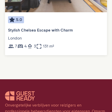
5.0
Stylish Chelsea Escape with Charm
London
7
4
3
131 m²
Onvergetelijke verblijven voor reizigers en 
professionele beheersdiensten voor eigenaren. Omarm 