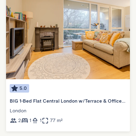
5.0
BIG 1-Bed Flat Central London w/Terrace & Office Corner
London
2
1
1
77 m²