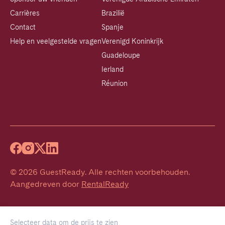
Carrières
Brazilië
Contact
Spanje
Help en veelgestelde vragen
Verenigd Koninkrijk
Guadeloupe
Ierland
Réunion
©
2026
GuestReady
.
Alle rechten voorbehouden.
Aangedreven door
RentalReady
Selecteer data om de prijs te zien