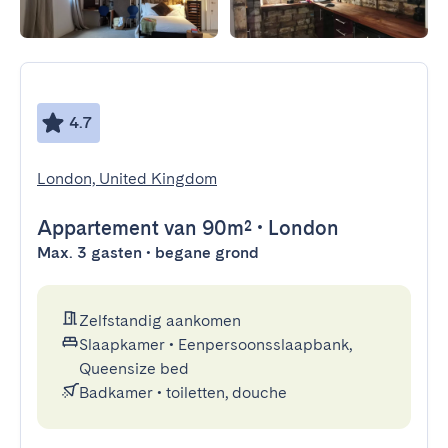
4.7
London, United Kingdom
Appartement
van 90m²
•
London
Max. 3 gasten • begane grond
Zelfstandig aankomen
Slaapkamer
•
Eenpersoonsslaapbank,
Queensize bed
Badkamer
•
toiletten, douche