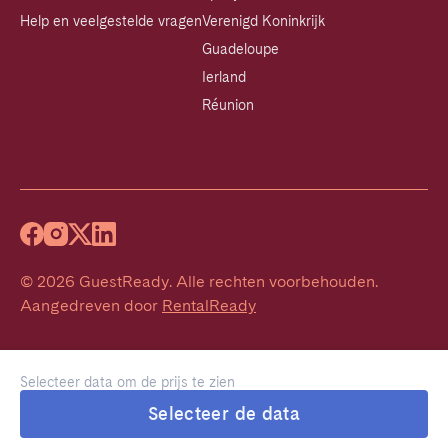
Help en veelgestelde vragen
Verenigd Koninkrijk
Guadeloupe
Ierland
Réunion
©
2026
GuestReady
.
Alle rechten voorbehouden.
Aangedreven door
RentalReady
Selecteer data om de prijs te zien
Selecteer de data