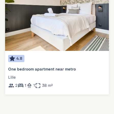
4.8
One bedroom apartment near metro
Lille
2
1
1
38 m²