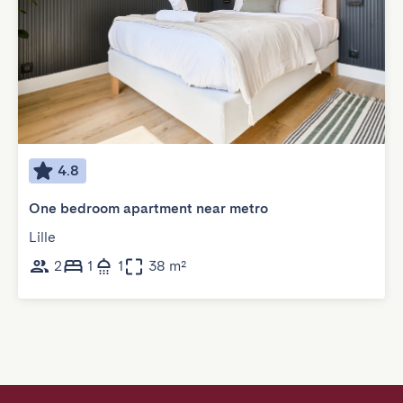
4.8
One bedroom apartment near metro
Lille
2
1
1
38 m²