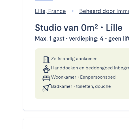
Lille, France
Beheerd door Imm
Studio
van 0m²
•
Lille
Max. 1 gast • verdieping: 4 • geen lif
Zelfstandig aankomen
Handdoeken en beddengoed inbegr
Woonkamer
•
Eenpersoonsbed
Badkamer
•
toiletten, douche