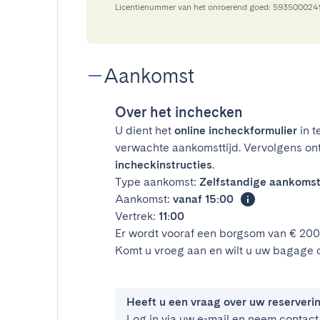
Licentienummer van het onroerend goed: 59350002
Aankomst
Over het inchecken
U dient het
online incheckformulier
in t
verwachte aankomsttijd. Vervolgens on
incheckinstructies
.
Type aankomst:
Zelfstandige aankoms
Aankomst:
vanaf 15:00
Vertrek:
11:00
Er wordt vooraf een borgsom van € 20
Komt u vroeg aan en wilt u uw bagage 
Heeft u een vraag over uw reserveri
Log in via uw e-mail en neem contact