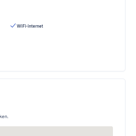
WiFi-internet
ken.