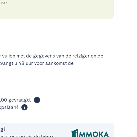
49317
e vullen met de gegevens van de reiziger en de
tvangt u 48 uur voor aankomst de
t
0,00 gevraagd.
opslaan?
ng?
 met ons op via de
Inbox
.